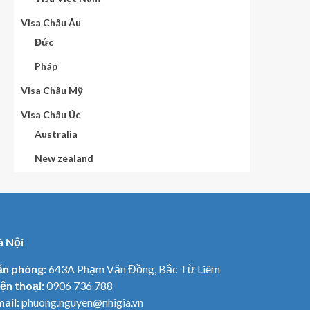
Visa Châu Âu
Đức
Pháp
Visa Châu Mỹ
Visa Châu Úc
Australia
New zealand
à Nội
ăn phòng:
643A Phạm Văn Đồng, Bắc Từ Liêm
ện thoại:
0906 736 788
ail:
phuong.nguyen@nhigia.vn