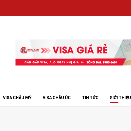
VISA CHÂU MỸ
VISA CHÂU ÚC
TIN TỨC
GIỚI THIỆU