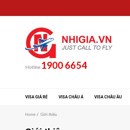
Skip
to
content
1900 6654
Hotline
VISA GIÁ RẺ
VISA CHÂU Á
VISA CHÂU ÂU
Home
Giới thiệu