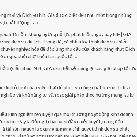
g mại và Dịch vụ Nhị Gia được biết đến như một trong những
 vụ chất lượng cao.
y. Sau 15 năm không ngừng nỗ lực phát triển, ngày nay NHỊ GIA
ĩnh vực dịch vụ du lịch. Trong đó, có nhiều loại hình dịch vụ chiến
c chuyên nghiệp hóa để đáp ứng nhu cầu của khách hàng như: Dịch
ớc ngoài, hội chợ triển lãm quốc tế,…
ỗ trợ lẫn nhau, NHỊ GIA cam kết sẽ mang lại các giải pháp tối ưu
ác định ở mỗi nhân viên, thái độ phục vụ cùng chất lượng dịch vụ
 nghiệp và khả năng tư vấn các giải pháp theo hướng mang lại lợi
nhiều kinh nghiệm rèn luyện qua môi trường hoạt động kinh doanh
hức uy tín. Đây là đội ngũ nhân viên đầy nhiệt huyết, mang đậm
à tài sản, nguồn lực quý giá, mang tính quyết định đến sự phát
c dịch vụ, đã từng ngày làm nên thương hiệu NHỊ GIA như hiện nay.