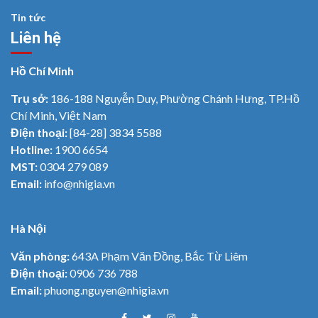
Tin tức
Liên hệ
Hồ Chí Minh
Trụ sở:
186-188 Nguyễn Duy, Phường Chánh Hưng, TP.Hồ
Chí Minh, Việt Nam
Điện thoại:
[84-28] 3834 5588
Hotline:
1900 6654
MST:
0304 279 089
Email:
info@nhigia.vn
Hà Nội
Văn phòng:
643A Phạm Văn Đồng, Bắc Từ Liêm
Điện thoại:
0906 736 788
Email:
phuong.nguyen@nhigia.vn