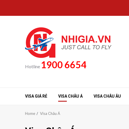
Skip
to
content
1900 6654
Hotline
VISA GIÁ RẺ
VISA CHÂU Á
VISA CHÂU ÂU
Home
Visa Châu Á