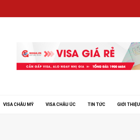
VISA CHÂU MỸ
VISA CHÂU ÚC
TIN TỨC
GIỚI THIỆU