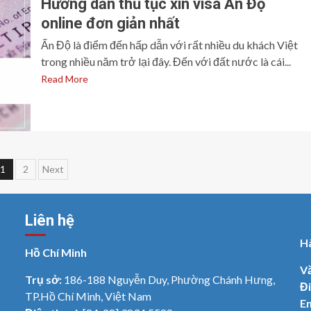
Hướng dẫn thủ tục xin visa Ấn Độ
online đơn giản nhất
Ấn Độ là điểm đến hấp dẫn với rất nhiều du khách Việt
trong nhiều năm trở lại đây. Đến với đất nước là cái...
Read More
Điều
1
2
Next
hướng
Liên hệ
bài
H
viết
Hồ Chí Minh
V
Trụ sở:
186-188 Nguyễn Duy, Phường Chánh Hưng,
Đi
TP.Hồ Chí Minh, Việt Nam
Em