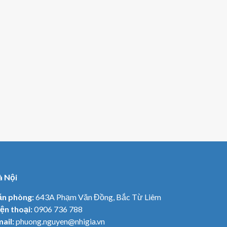
à Nội
ăn phòng:
643A Phạm Văn Đồng, Bắc Từ Liêm
ện thoại:
0906 736 788
ail:
phuong.nguyen@nhigia.vn