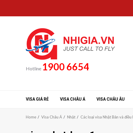
Skip
to
content
1900 6654
Hotline
VISA GIÁ RẺ
VISA CHÂU Á
VISA CHÂU ÂU
Home
Visa Châu Á
Nhật
Các loại visa Nhật Bản và điều 