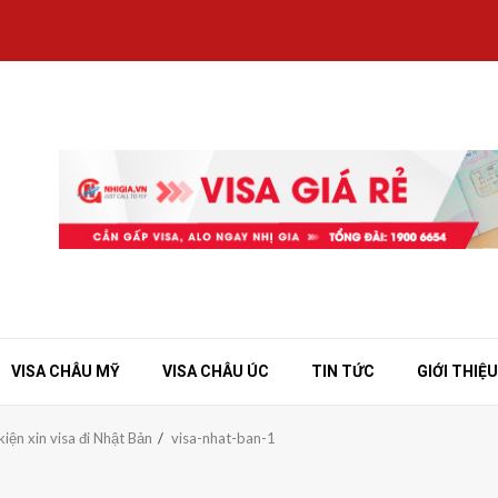
VISA CHÂU MỸ
VISA CHÂU ÚC
TIN TỨC
GIỚI THIỆU
kiện xin visa đi Nhật Bản
visa-nhat-ban-1