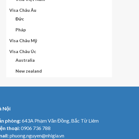
Visa Châu Âu
Đức
Pháp
Visa Châu Mỹ
Visa Châu Úc
Australia
New zealand
à Nội
ăn phòng:
643A Phạm Văn Đồng, Bắc Từ Liêm
ện thoại:
0906 736 788
ail:
phuong.nguyen@nhigia.vn