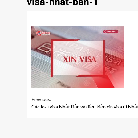
visa-nhat-ban-1
Continue
Previous:
Các loại visa Nhật Bản và điều kiện xin visa đi Nh
Reading