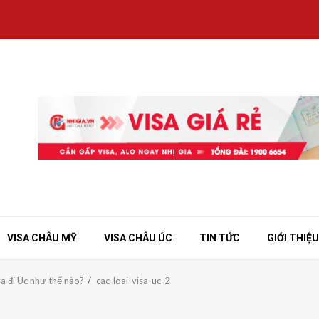
VISA CHÂU MỸ
VISA CHÂU ÚC
TIN TỨC
GIỚI THIỆU
isa đi Úc như thế nào?
cac-loai-visa-uc-2