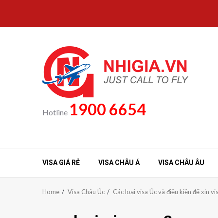
Skip
to
content
1900 6654
Hotline
VISA GIÁ RẺ
VISA CHÂU Á
VISA CHÂU ÂU
Home
Visa Châu Úc
Các loại visa Úc và điều kiện để xin v