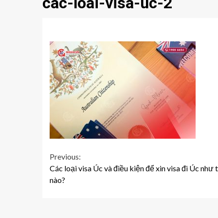
cac-loai-visa-uc-2
Continue
Previous:
Các loại visa Úc và điều kiện để xin visa đi Úc như 
Reading
nào?