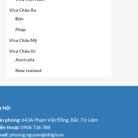
Visa Châu Âu
Đức
Pháp
Visa Châu Mỹ
Visa Châu Úc
Australia
New zealand
à Nội
ăn phòng:
643A Phạm Văn Đồng, Bắc Từ Liêm
ện thoại:
0906 736 788
ail:
phuong.nguyen@nhigia.vn