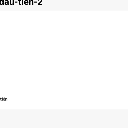
dau-tien-2
tiên