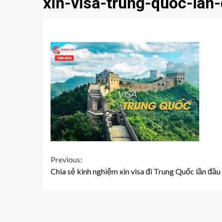
xin-visa-trung-quoc-lan-
Continue
Previous:
Chia sẻ kinh nghiệm xin visa đi Trung Quốc lần đầu 
Reading