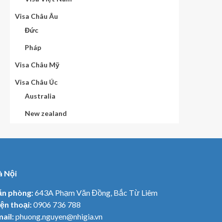
Visa Châu Âu
Đức
Pháp
Visa Châu Mỹ
Visa Châu Úc
Australia
New zealand
à Nội
ăn phòng:
643A Phạm Văn Đồng, Bắc Từ Liêm
ện thoại:
0906 736 788
ail:
phuong.nguyen@nhigia.vn