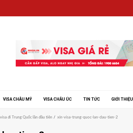
VISA CHÂU MỸ
VISA CHÂU ÚC
TIN TỨC
GIỚI THIỆU
visa đi Trung Quốc lần đầu tiên
xin-visa-trung-quoc-lan-dau-tien-2