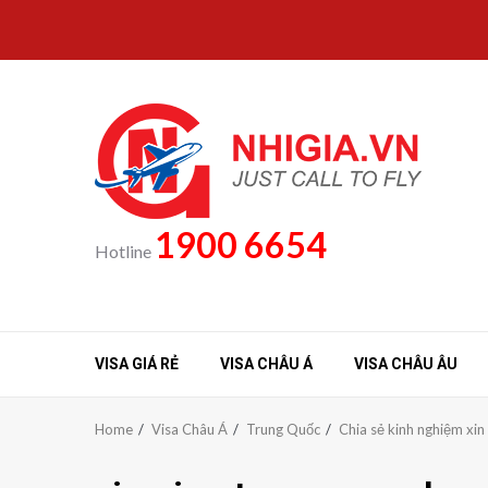
Skip
to
content
1900 6654
Hotline
VISA GIÁ RẺ
VISA CHÂU Á
VISA CHÂU ÂU
Home
Visa Châu Á
Trung Quốc
Chia sẻ kinh nghiệm xin 