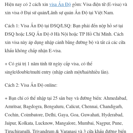
Hiện nay có 2 cách xin
visa Ấn Độ
gồm: Visa điện tử (E-visa) và
xin visa ở Đại sứ quán/Lãnh sự quán Ấn Độ tại Việt Nam.
Cách 1: Visa Ấn Độ tại ĐSQ/LSQ: Bạn phải đến nộp hồ sơ tại
ĐSQ hoặc LSQ Ấn Độ ở Hà Nội hoặc TP Hồ Chí Minh. Cách
xin visa này áp dụng nhập cảnh bằng đường bộ và tất cả các cửa
khẩu không chấp nhận E-visa.
+ Có giá trị 1 năm tính từ ngày cấp visa, có thể
single/double/multi entry (nhập cảnh một/hai/nhiều lần).
Cách 2: Visa Ấn Độ online:
+ Bạn chỉ có thể nhập tại 25 sân bay và đường biển: Ahmedabad,
Amritsar, Bagdogra, Bengaluru, Calicut, Chennai, Chandigarh,
Cochin, Coimbatore, Delhi, Gaya, Goa, Guwahati, Hyderabad,
Jaipur, Kolkata, Lucknow, Mangalore, Mumbai, Nagpur, Pune,
Tiruchirapalli, Trivandrum & Varanasi và 3 cửa khẩu đường biển