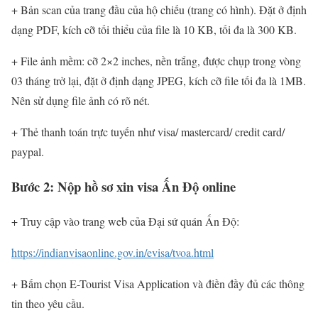
+ Bản scan của trang đầu của hộ chiếu (trang có hình). Đặt ở định
dạng PDF, kích cỡ tối thiểu của file là 10 KB, tối đa là 300 KB.
+ File ảnh mềm: cỡ 2×2 inches, nền trắng, được chụp trong vòng
03 tháng trở lại, đặt ở định dạng JPEG, kích cỡ file tối đa là 1MB.
Nên sử dụng file ảnh có rõ nét.
+ Thẻ thanh toán trực tuyến như visa/ mastercard/ credit card/
paypal.
Bước 2: Nộp hồ sơ xin visa Ấn Độ online
+ Truy cập vào trang web của Đại sứ quán Ấn Độ:
https://indianvisaonline.gov.in/evisa/tvoa.html
+ Bấm chọn E-Tourist Visa Application và điền đầy đủ các thông
tin theo yêu cầu.