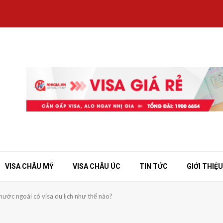
VISA CHÂU MỸ
VISA CHÂU ÚC
TIN TỨC
GIỚI THIỆU
 nước ngoài có visa du lịch như thế nào?