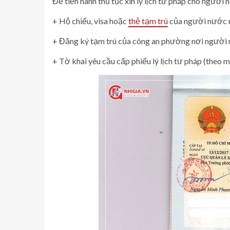
Để tiến hành thủ tục xin lý lịch tư pháp cho người 
+ Hộ chiếu, visa hoặc
thẻ tạm trú
của người nước 
+ Đăng ký tạm trú của công an phường nơi người 
+ Tờ khai yêu cầu cấp phiếu lý lịch tư pháp (theo m