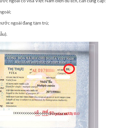
nước ngoài có visa Việt Nam diện du lịch, cần cung cấp:
ngoài;
nước ngoài đang tạm trú;
ẫu).