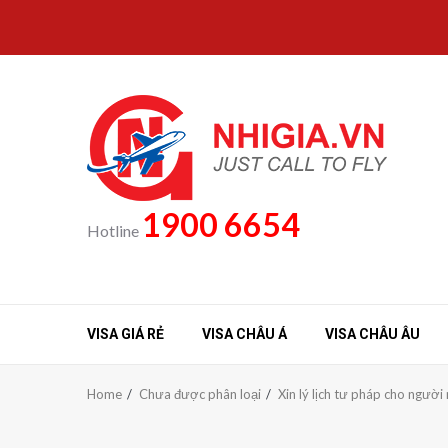
Skip
to
content
1900 6654
Hotline
VISA GIÁ RẺ
VISA CHÂU Á
VISA CHÂU ÂU
Home
Chưa được phân loại
Xin lý lịch tư pháp cho người