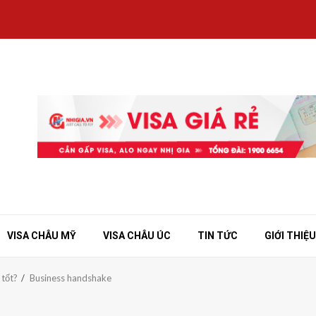
VISA CHÂU MỸ
VISA CHÂU ÚC
TIN TỨC
GIỚI THIỆU
 tốt?
Business handshake