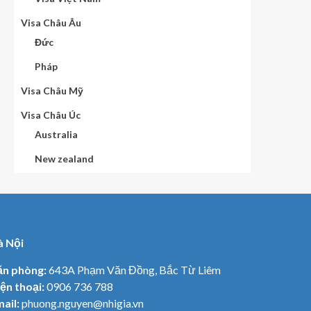
Visa Châu Âu
Đức
Pháp
Visa Châu Mỹ
Visa Châu Úc
Australia
New zealand
à Nội
ăn phòng:
643A Phạm Văn Đồng, Bắc Từ Liêm
ện thoại:
0906 736 788
ail:
phuong.nguyen@nhigia.vn