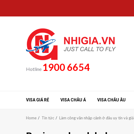
Skip
to
content
1900 6654
Hotline
VISA GIÁ RẺ
VISA CHÂU Á
VISA CHÂU ÂU
Home
Tin tức
Làm công văn nhập cảnh ở đâu uy tín và giá