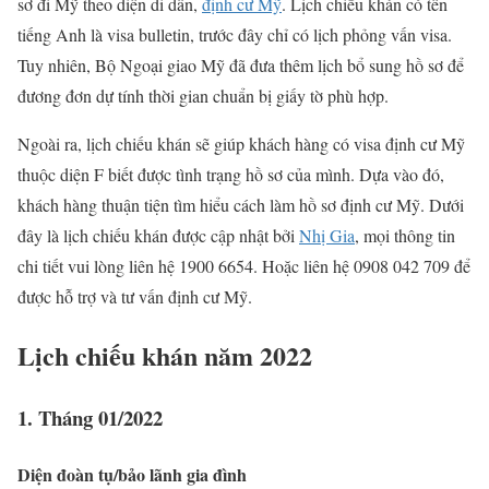
sơ đi Mỹ theo diện di dân,
định cư Mỹ
. Lịch chiếu khán có tên
tiếng Anh là visa bulletin, trước đây chỉ có lịch phỏng vấn visa.
Tuy nhiên, Bộ Ngoại giao Mỹ đã đưa thêm lịch bổ sung hồ sơ để
đương đơn dự tính thời gian chuẩn bị giấy tờ phù hợp.
Ngoài ra, lịch chiếu khán sẽ giúp khách hàng có visa định cư Mỹ
thuộc diện F biết được tình trạng hồ sơ của mình. Dựa vào đó,
khách hàng thuận tiện tìm hiểu cách làm hồ sơ định cư Mỹ. Dưới
đây là lịch chiếu khán được cập nhật bởi
Nhị Gia
, mọi thông tin
chi tiết vui lòng liên hệ 1900 6654. Hoặc liên hệ 0908 042 709 để
được hỗ trợ và tư vấn định cư Mỹ.
Lịch chiếu khán năm 2022
1. Tháng 01/2022
Diện đoàn tụ/bảo lãnh gia đình