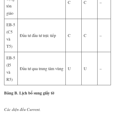
C
C
–
tôn
giáo
EB-5
(C5
Đầu tư đầu tư trực tiếp
C
C
–
và
T5)
EB-5
(I5
Đầu tư qua trung tâm vùng
U
U
–
và
R5)
Bảng B. Lịch bổ sung giấy tờ
Các diện đều Current.