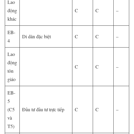
Lao
động
C
C
–
khác
EB-
Di dân đặc biệt
C
C
–
4
Lao
động
C
C
–
tôn
giáo
EB-
5
(C5
Đầu tư đầu tư trực tiếp
C
C
–
và
T5)