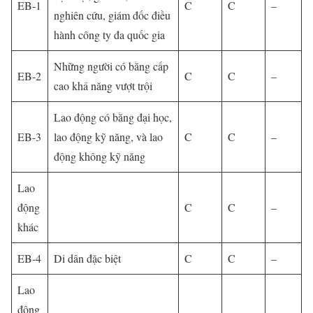
EB-1
C
C
–
nghiên cứu, giám đốc điều
hành công ty đa quốc gia
Những người có bằng cấp
EB-2
C
C
–
cao khả năng vượt trội
Lao động có bằng đại học,
EB-3
lao động kỹ năng, và lao
C
C
–
động không kỹ năng
Lao
động
C
C
–
khác
EB-4
Di dân đặc biệt
C
C
–
Lao
động