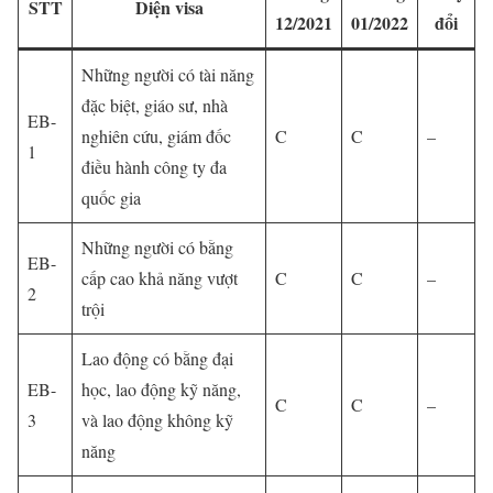
STT
Diện visa
12/2021
01/2022
đổi
Những người có tài năng
đặc biệt, giáo sư, nhà
EB-
nghiên cứu, giám đốc
C
C
–
1
điều hành công ty đa
quốc gia
Những người có bằng
EB-
cấp cao khả năng vượt
C
C
–
2
trội
Lao động có bằng đại
EB-
học, lao động kỹ năng,
C
C
–
3
và lao động không kỹ
năng