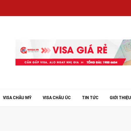
VISA CHÂU MỸ
VISA CHÂU ÚC
TIN TỨC
GIỚI THIỆU