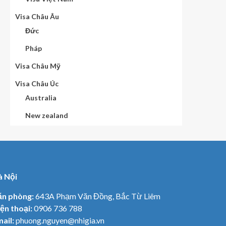
Visa Châu Âu
Đức
Pháp
Visa Châu Mỹ
Visa Châu Úc
Australia
New zealand
à Nội
ăn phòng:
643A Phạm Văn Đồng, Bắc Từ Liêm
ện thoại:
0906 736 788
ail:
phuong.nguyen@nhigia.vn