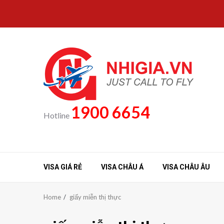
Skip
to
content
1900 6654
Hotline
VISA GIÁ RẺ
VISA CHÂU Á
VISA CHÂU ÂU
Home
giấy miễn thị thực