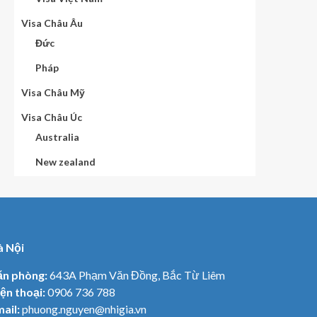
Visa Châu Âu
Đức
Pháp
Visa Châu Mỹ
Visa Châu Úc
Australia
New zealand
à Nội
ăn phòng:
643A Phạm Văn Đồng, Bắc Từ Liêm
ện thoại:
0906 736 788
ail:
phuong.nguyen@nhigia.vn