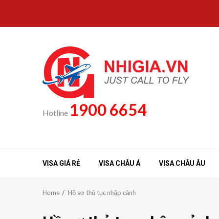
Skip
to
content
1900 6654
Hotline
VISA GIÁ RẺ
VISA CHÂU Á
VISA CHÂU ÂU
Home
Hồ sơ thủ tục nhập cảnh