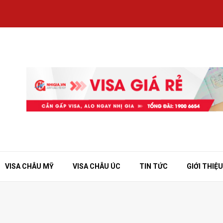
VISA CHÂU MỸ
VISA CHÂU ÚC
TIN TỨC
GIỚI THIỆU