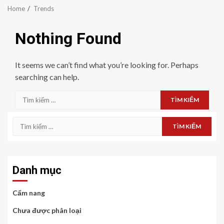
Home
Trends
Nothing Found
It seems we can’t find what you’re looking for. Perhaps
searching can help.
Tìm
kiếm
cho:
Tìm
kiếm
cho:
Danh mục
Cẩm nang
Chưa được phân loại