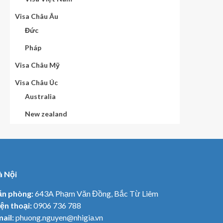
Visa Châu Âu
Đức
Pháp
Visa Châu Mỹ
Visa Châu Úc
Australia
New zealand
à Nội
ăn phòng:
643A Phạm Văn Đồng, Bắc Từ Liêm
ện thoại:
0906 736 788
ail:
phuong.nguyen@nhigia.vn