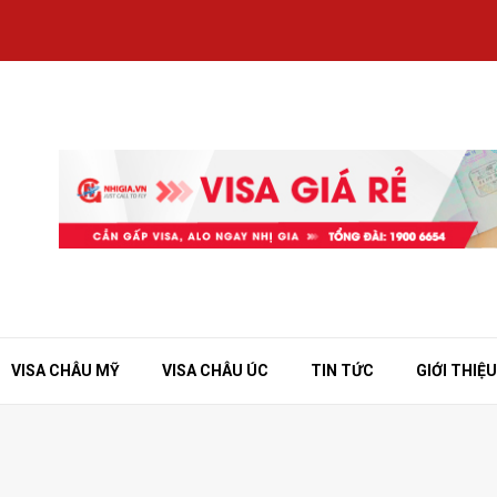
VISA CHÂU MỸ
VISA CHÂU ÚC
TIN TỨC
GIỚI THIỆU