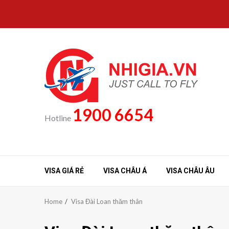
Skip
to
content
1900 6654
Hotline
VISA GIÁ RẺ
VISA CHÂU Á
VISA CHÂU ÂU
Home
Visa Đài Loan thăm thân