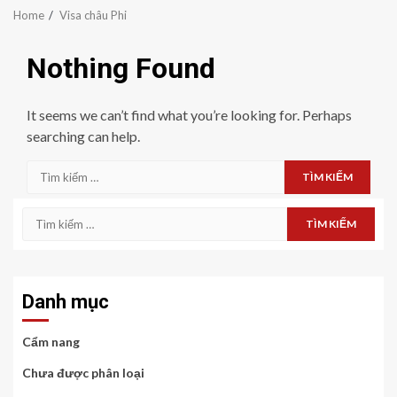
Home
Visa châu Phi
Nothing Found
It seems we can’t find what you’re looking for. Perhaps
searching can help.
Tìm
kiếm
cho:
Tìm
kiếm
cho:
Danh mục
Cẩm nang
Chưa được phân loại