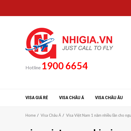
Skip
to
content
1900 6654
Hotline
VISA GIÁ RẺ
VISA CHÂU Á
VISA CHÂU ÂU
Home
Visa Châu Á
Visa Việt Nam 1 năm nhiều lần cho ng