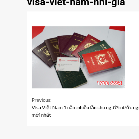
visa-viet-nam-nhi-gia
Continue
Previous:
Visa Việt Nam 1 năm nhiều lần cho người nước ng
Reading
mới nhất