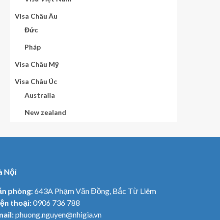
Visa Châu Âu
Đức
Pháp
Visa Châu Mỹ
Visa Châu Úc
Australia
New zealand
à Nội
ăn phòng:
643A Phạm Văn Đồng, Bắc Từ Liêm
ện thoại:
0906 736 788
ail:
phuong.nguyen@nhigia.vn