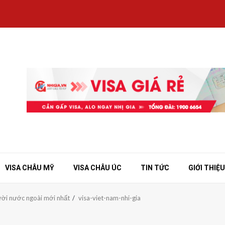
VISA CHÂU MỸ
VISA CHÂU ÚC
TIN TỨC
GIỚI THIỆU
ười nước ngoài mới nhất
visa-viet-nam-nhi-gia