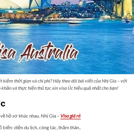
ết kiệm thời gian và chi phí? Hãy theo dõi bài viết của Nhị Gia – với
 khăn và thực hiện thủ tục xin visa Úc hiệu quả nhất cho bạn!
Úc
về hồ sơ khác nhau. Nhị Gia –
Visa giá rẻ
ổ biến: diện du lịch, công tác, thăm thân..