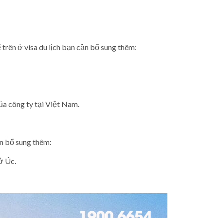
ể trên ở visa du lịch bạn cần bổ sung thêm:
của công ty tại Việt Nam.
ần bổ sung thêm:
ở Úc.