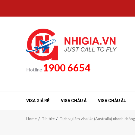
Skip
to
content
1900 6654
Hotline
VISA GIÁ RẺ
VISA CHÂU Á
VISA CHÂU ÂU
Home
Tin tức
Dịch vụ làm visa Úc (Australia) nhanh chóng