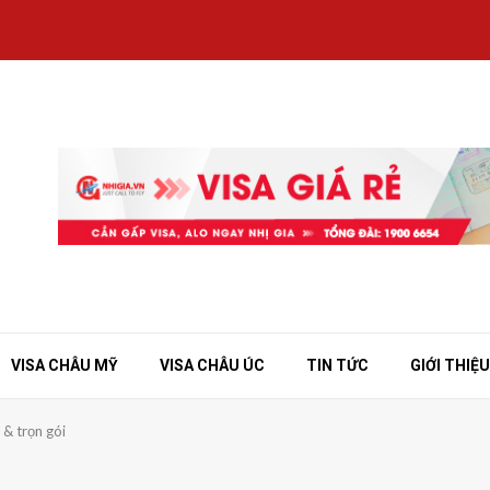
VISA CHÂU MỸ
VISA CHÂU ÚC
TIN TỨC
GIỚI THIỆU
 & trọn gói