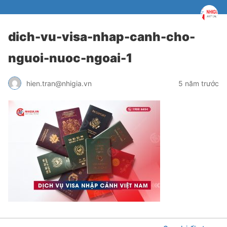
dich-vu-visa-nhap-canh-cho-
nguoi-nuoc-ngoai-1
hien.tran@nhigia.vn
5 năm trước