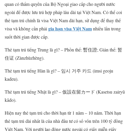
quan có thẩm quyền của Bộ Ngoại giao cấp cho người nước
ngoài để được lưu trú hợp pháp lâu dài tại Việt Nam. Có thể coi
thẻ tạm trú chính là visa Việt Nam dài hạn, sử dụng để thay thế
gia hạn visa Việt Nam
visa và không cần phải
nhiều lần trong
suốt thời gian được cấp.
Thẻ tạm trú tiếng Trung là gì? – Phồn thể: 暫住證; Giản thể: 暂
住证 (Zànzhùzhèng).
Thẻ tạm trú tiếng Hàn là gì? – 임시 거주 카드 (imsi geoju
kadeu).
Thẻ tạm trú tiếng Nhật là gì? – 仮設在留カード (Kasetsu zairyū
kādo).
Hiện nay thẻ tạm trú cho thời hạn từ 1 năm – 10 năm. Thời hạn
thẻ tạm trú dài nhất là của nhà đầu tư có số vốn trên 100 tỷ đồng
Việt Nam. Với người lao động nước ngoài có giấy miễn giấy